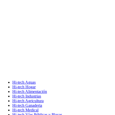
Hi-tech Aguas
Hi-tech Hogar
Hi-tech Alimentación
Hi-tech Industrias
Hi-tech Agricultura
Hi-tech Ganaderia
Hi-tech Medical
Hi-tech Vías Públicas y Playas