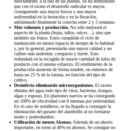
directamente, a la raíz de las plantas. Se ha demostrado
que con el ozono el desarrollo radicular es mayor,
consiguiendo una mayor fuerza y una mayor
uniformidad en la brotación y en la floración,
adelantando finalmente la cosecha entre 2 y 3 semanas.
Más volumen y producción.
No sólo mejorará el
aspecto de la planta (hojas, tallos, raíces…), sino que
también sus frutos. Estos cumplirán el ciclo de
maduración en menor espacio de tiempo de lo habitual
y, por lo general, presentarán una mayor calidad y un
calibre más uniforme, compacto y fuerte. Esto
redundará en la recogida de mayor cantidad de kilos de
producto con el mismo esfuerzo. El rendimiento de la
producción aumenta de forma notable, en entornos de
hasta un 25 % de la misma, en función del tipo de
cultivo.
Desinfecta eliminando microorganismos.
El ozono
elimina del agua todo tipo de virus, bacterias, hongos,
algas y esporas. En plantones nuevos se ha conseguido
un 100% de efectividad con 0 mermas por enfermedad.
En el caso de semilleros, se ha llegado a conseguir la
eliminación del gusano del alambrillo al no formarse
moho y podredumbre.
Utilización de menos Abonos.
Además de un ahorro
importante, en torno al 40% en abonos. Se consigue no