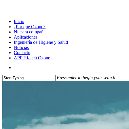
Inicio
¿Por qué Ozono?
Nuestra compañía
Aplicaciones
Ingeniería de Higiene y Salud
Noticias
Contacto
APP Hi-tech Ozone
Press enter to begin your search