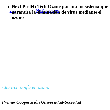
Next Post
Hi-Tech Ozone patenta un sistema que
By
gvivo
8 junio 2023
No Comments
garantiza la eliminación de virus mediante el
ozono
Ozone Research Institute SL
Alta tecnología en ozono
Premio Cooperación Universidad-Sociedad