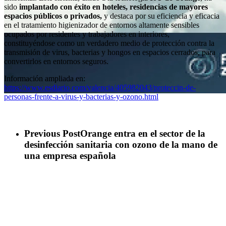
sido
implantado con éxito en hoteles, residencias de mayores
espacios públicos o privados,
y destaca por su eficiencia y eficacia
en el tratamiento higienizador de entornos altamente sensibles
ocupados por residentes y trabajadores en interiores,
constituyéndose como un verdadero medio de protección contra la
transmisión de virus, bacterias y hongos en espacios cerrados, para
convertirlos en entornos seguros.
Información ampliada en:
https://www.esdiario.com/valencia/405982043/proteccin-de-
personas-frente-a-virus-y-bacterias-y-ozono.html
Previous Post
Orange entra en el sector de la
Noticias
desinfección sanitaria con ozono de la mano de
una empresa española
Hi-Tech Ozone desarrolla la
solución para la protección de
personas frente a virus y
bacteria