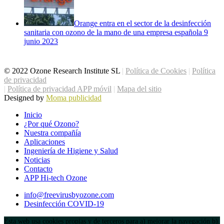
Orange entra en el sector de la desinfección
sanitaria con ozono de la mano de una empresa española
9
junio 2023
© 2022 Ozone Research Institute SL
|
Política de Cookies
|
Política
de privacidad
|
Política de privacidad APP móvil
|
Mapa del sitio
Designed by
Moma publicidad
Inicio
¿Por qué Ozono?
Nuestra compañía
Aplicaciones
Ingeniería de Higiene y Salud
Noticias
Contacto
APP Hi-tech Ozone
info@freevirusbyozone.com
Desinfección COVID-19
Esta web usa cookies propias y de terceros para a) mejorar la navegación b)